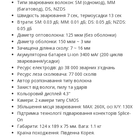
Типи зварюваних волокон: SM (одномод), MM
(багатовод), DS, NZDS
Швидкість зварювання 7 сек, термоусадки 13 сек
Втрати: SM: 0.03 дБ; MM: 0.01 дБ; DS: 0.05 дБ; NZDS:
0.05 дБ
Діаметр оптоволокна: 125 мкм (без оболонки)
Діаметр оболонки: 150 мкм ~ 3 мм
Зачищена ділянка сколу: 7 ~ 16 мм
Акумуляторна батарея Li-ion 3400 мАг (200 циклів
зварювання/усадки)
Ресурс електродів: до 38 000 зварних з'єднань
Ресурс леза сколювача: 77 000 сколів
Автор розпізнавання типу волокна
Захист від вологи, пилу та ударів
Кольоровий дисплей 4.3"
Камери: 2 камери типу CMOS
Збільшення місця зварювання: MAX: 260X, осі X/Y: 130X
Підтримка технології підварювання конекторів Splice-
On
Габарити: 124 х 189 х 75 мм. Вага: 1.1 кг
Країна походження: Південна Корея.