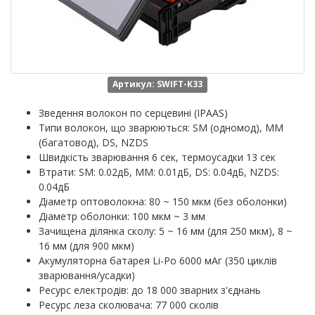
Артикул: SWIFT-K33
Зведення волокон по серцевині (IPAAS)
Типи волокон, що зварюються: SM (одномод), MM
(багатовод), DS, NZDS
Швидкість зварювання 6 сек, термоусадки 13 сек
Втрати: SM: 0.02дБ, MM: 0.01дБ, DS: 0.04дБ, NZDS:
0.04дБ
Діаметр оптоволокна: 80 ~ 150 мкм (без оболонки)
Діаметр оболонки: 100 мкм ~ 3 мм
Зачищена ділянка сколу: 5 ~ 16 мм (для 250 мкм), 8 ~
16 мм (для 900 мкм)
Акумуляторна батарея Li-Po 6000 мАг (350 циклів
зварювання/усадки)
Ресурс електродів: до 18 000 зварних з'єднань
Ресурс леза сколювача: 77 000 сколів