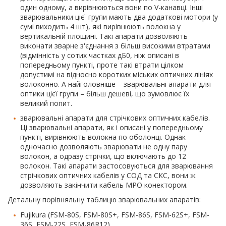
один одному, а вирівнюються вони по V-канавці. Інші
зварювальники цієї групи мають два додаткові мотори (у
сумі виходить 4 шт), які вирівнюють волокна у
вертикальній площині. Такі апарати дозволяють
виконати зварне з'єднання з більш високими втратами
(відмінність у сотих частках дБ0, ніж описані в
попередньому пункті, проте такі втрати цілком
допустимі на відносно коротких міських оптичних лініях
волоконно. А найголовніше – зварювальні апарати для
оптики цієї групи – більш дешеві, що зумовлює їх
великий попит.
зварювальні апарати для стрічкових оптичних кабелів.
Ці зварювальні апарати, як і описані у попередньому
пункті, вирівнюють волокна по оболонці. Однак
одночасно дозволяють зварювати не одну пару
волокон, а одразу стрічки, що включають до 12
волокон. Такі апарати застосовуються для зварювання
стрічкових оптичних кабелів у СОД та СКС, вони ж
дозволяють закінчити кабель MPO конектором.
Детальну порівняльну таблицю зварювальних апаратів:
Fujikura (FSM-80S, FSM-80S+, FSM-86S, FSM-62S+, FSM-
36S, FSM-22S, FSM-86R12),