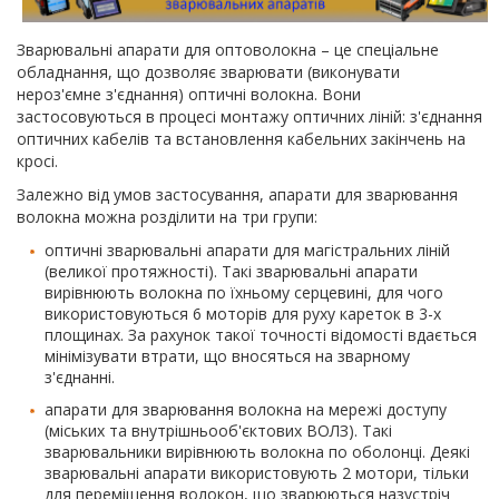
Зварювальні апарати для оптоволокна – це спеціальне
обладнання, що дозволяє зварювати (виконувати
нероз'ємне з'єднання) оптичні волокна. Вони
застосовуються в процесі монтажу оптичних ліній: з'єднання
оптичних кабелів та встановлення кабельних закінчень на
кросі.
Залежно від умов застосування, апарати для зварювання
волокна можна розділити на три групи:
оптичні зварювальні апарати для магістральних ліній
(великої протяжності). Такі зварювальні апарати
вирівнюють волокна по їхньому серцевині, для чого
використовуються 6 моторів для руху кареток в 3-х
площинах. За рахунок такої точності відомості вдається
мінімізувати втрати, що вносяться на зварному
з'єднанні.
апарати для зварювання волокна на мережі доступу
(міських та внутрішньооб'єктових ВОЛЗ). Такі
зварювальники вирівнюють волокна по оболонці. Деякі
зварювальні апарати використовують 2 мотори, тільки
для переміщення волокон, що зварюються назустріч