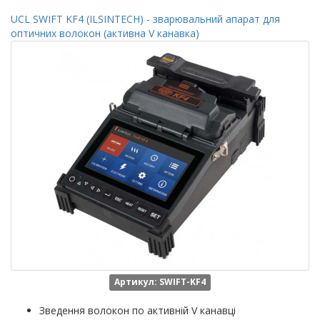
UCL SWIFT KF4 (ILSINTECH) - зварювальний апарат для
оптичних волокон (активна V канавка)
Артикул: SWIFT-KF4
Зведення волокон по активній V канавці