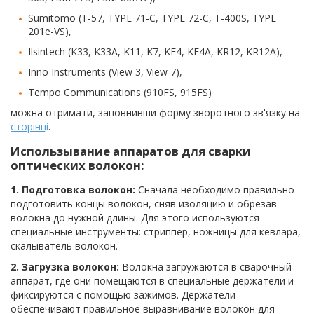
Sumitomo (T-57, TYPE 71-C, TYPE 72-C, T-400S, TYPE
201e-VS),
Ilsintech (K33, K33A, K11, K7, KF4, KF4A, KR12, KR12A),
Inno Instruments (View 3, View 7),
Tempo Communications (910FS, 915FS)
можна отримати, заповнивши форму зворотного зв'язку на
сторінці
.
Использывание аппаратов для сварки
оптических волокон:
1. Подготовка волокон:
Сначала необходимо правильно
подготовить концы волокон, сняв изоляцию и обрезав
волокна до нужной длины. Для этого используются
специальные инструменты: стриппер, ножницы для кевлара,
скалыватель волокон.
2. Загрузка волокон:
Волокна загружаются в сварочный
аппарат, где они помещаются в специальные держатели и
фиксируются с помощью зажимов. Держатели
обеспечивают правильное выравнивание волокон для