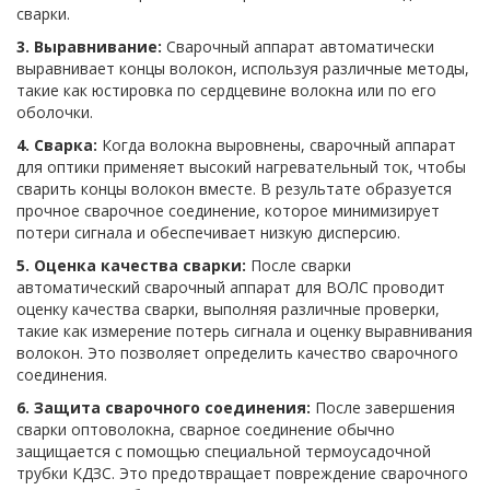
сварки.
3. Выравнивание:
Сварочный аппарат автоматически
выравнивает концы волокон, используя различные методы,
такие как юстировка по сердцевине волокна или по его
оболочки.
4. Сварка:
Когда волокна выровнены, сварочный аппарат
для оптики применяет высокий нагревательный ток, чтобы
сварить концы волокон вместе. В результате образуется
прочное сварочное соединение, которое минимизирует
потери сигнала и обеспечивает низкую дисперсию.
5. Оценка качества сварки:
После сварки
автоматический сварочный аппарат для ВОЛС проводит
оценку качества сварки, выполняя различные проверки,
такие как измерение потерь сигнала и оценку выравнивания
волокон. Это позволяет определить качество сварочного
соединения.
6. Защита сварочного соединения:
После завершения
сварки оптоволокна, сварное соединение обычно
защищается с помощью специальной термоусадочной
трубки КДЗС. Это предотвращает повреждение сварочного