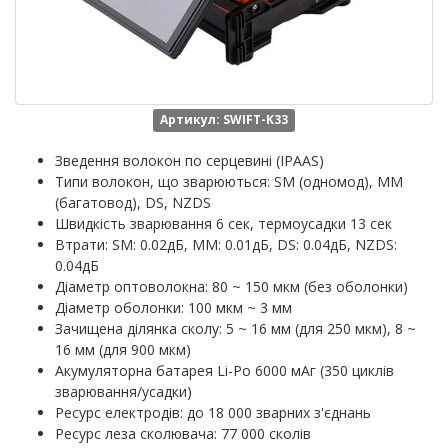
Артикул: SWIFT-K33
Зведення волокон по серцевині (IPAAS)
Типи волокон, що зварюються: SM (одномод), MM
(багатовод), DS, NZDS
Швидкість зварювання 6 сек, термоусадки 13 сек
Втрати: SM: 0.02дБ, MM: 0.01дБ, DS: 0.04дБ, NZDS:
0.04дБ
Діаметр оптоволокна: 80 ~ 150 мкм (без оболонки)
Діаметр оболонки: 100 мкм ~ 3 мм
Зачищена ділянка сколу: 5 ~ 16 мм (для 250 мкм), 8 ~
16 мм (для 900 мкм)
Акумуляторна батарея Li-Po 6000 мАг (350 циклів
зварювання/усадки)
Ресурс електродів: до 18 000 зварних з'єднань
Ресурс леза сколювача: 77 000 сколів