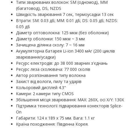
Типи зварюваних волокон: SM (одномод), MM
(багатовод), DS, NZDS
Швидкість зварювання 7 сек, термоусадки 13 сек
Втрати: SM: 0.03 дБ; MM: 0.01 дБ; DS: 0.05 дБ; NZDS:
0.05 дБ
Діаметр оптоволокна: 125 мкм (без оболонки)
Діаметр оболонки: 150 мкм ~ 3 мм
Зачищена ділянка сколу: 7 ~ 16 мм
Акумуляторна батарея Li-ion 3400 мАг (200 циклів
зварювання/усадки)
Ресурс електродів: до 38 000 зварних з'єднань
Ресурс леза сколювача: 77 000 сколів
Автор розпізнавання типу волокна
Захист від вологи, пилу та ударів
Кольоровий дисплей 4.3"
Камери: 2 камери типу CMOS
Збільшення місця зварювання: MAX: 260X, осі X/Y: 130X
Підтримка технології підварювання конекторів Splice-
On
Габарити: 124 х 189 х 75 мм. Вага: 1.1 кг
Країна походження: Південна Корея.