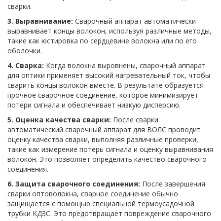
сварки.
3. Выравнивание:
Сварочный аппарат автоматически
выравнивает концы волокон, используя различные методы,
такие как юстировка по сердцевине волокна или по его
оболочки.
4. Сварка:
Когда волокна выровнены, сварочный аппарат
для оптики применяет высокий нагревательный ток, чтобы
сварить концы волокон вместе. В результате образуется
прочное сварочное соединение, которое минимизирует
потери сигнала и обеспечивает низкую дисперсию.
5. Оценка качества сварки:
После сварки
автоматический сварочный аппарат для ВОЛС проводит
оценку качества сварки, выполняя различные проверки,
такие как измерение потерь сигнала и оценку выравнивания
волокон. Это позволяет определить качество сварочного
соединения.
6. Защита сварочного соединения:
После завершения
сварки оптоволокна, сварное соединение обычно
защищается с помощью специальной термоусадочной
трубки КДЗС. Это предотвращает повреждение сварочного