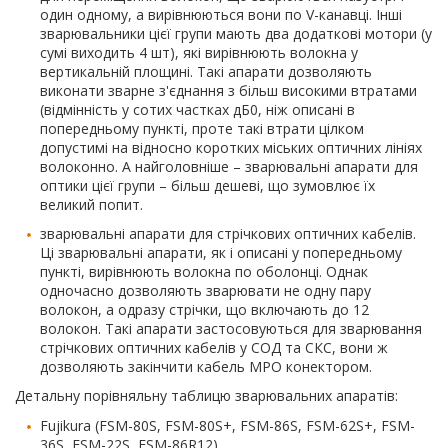
один одному, а вирівнюються вони по V-канавці. Інші
зварювальники цієї групи мають два додаткові мотори (у
сумі виходить 4 шт), які вирівнюють волокна у
вертикальній площині. Такі апарати дозволяють
виконати зварне з'єднання з більш високими втратами
(відмінність у сотих частках дБ0, ніж описані в
попередньому пункті, проте такі втрати цілком
допустимі на відносно коротких міських оптичних лініях
волоконно. А найголовніше – зварювальні апарати для
оптики цієї групи – більш дешеві, що зумовлює їх
великий попит.
зварювальні апарати для стрічкових оптичних кабелів.
Ці зварювальні апарати, як і описані у попередньому
пункті, вирівнюють волокна по оболонці. Однак
одночасно дозволяють зварювати не одну пару
волокон, а одразу стрічки, що включають до 12
волокон. Такі апарати застосовуються для зварювання
стрічкових оптичних кабелів у СОД та СКС, вони ж
дозволяють закінчити кабель MPO конектором.
Детальну порівняльну таблицю зварювальних апаратів:
Fujikura (FSM-80S, FSM-80S+, FSM-86S, FSM-62S+, FSM-
36S, FSM-22S, FSM-86R12),