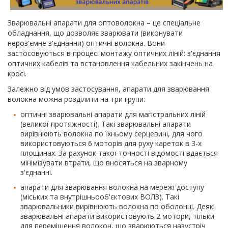
Зварювальні апарати для оптоволокна – це спеціальне
обладнання, що дозволяє зварювати (виконувати
нероз'ємне з'єднання) оптичні волокна. Вони
застосовуються в процесі монтажу оптичних ліній: з'єднання
оптичних кабелів та встановлення кабельних закінчень на
кросі.
Залежно від умов застосування, апарати для зварювання
волокна можна розділити на три групи:
оптичні зварювальні апарати для магістральних ліній
(великої протяжності). Такі зварювальні апарати
вирівнюють волокна по їхньому серцевині, для чого
використовуються 6 моторів для руху кареток в 3-х
площинах. За рахунок такої точності відомості вдається
мінімізувати втрати, що вносяться на зварному
з'єднанні.
апарати для зварювання волокна на мережі доступу
(міських та внутрішньооб'єктових ВОЛЗ). Такі
зварювальники вирівнюють волокна по оболонці. Деякі
зварювальні апарати використовують 2 мотори, тільки
для переміщення волокон, що зварюються назустріч