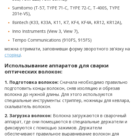
Sumitomo (T-57, TYPE 71-C, TYPE 72-C, T-400S, TYPE
201e-VS),
Ilsintech (K33, K33A, K11, K7, KF4, KF4A, KR12, KR12A),
Inno Instruments (View 3, View 7),
Tempo Communications (910FS, 915FS)
можна отримати, заповнивши форму зворотного зв'язку на
сторінці
.
Использывание аппаратов для сварки
оптических волокон:
1. Подготовка волокон:
Сначала необходимо правильно
подготовить концы волокон, сняв изоляцию и обрезав
волокна до нужной длины. Для этого используются
специальные инструменты: стриппер, ножницы для кевлара,
скалыватель волокон.
2. Загрузка волокон:
Волокна загружаются в сварочный
аппарат, где они помещаются в специальные держатели и
фиксируются с помощью зажимов. Держатели
обеспечивают правильное выравнивание волокон для