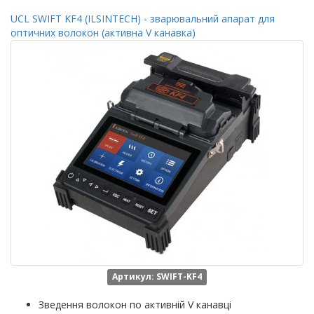
UCL SWIFT KF4 (ILSINTECH) - зварювальний апарат для
оптичних волокон (активна V канавка)
Артикул: SWIFT-KF4
Зведення волокон по активній V канавці