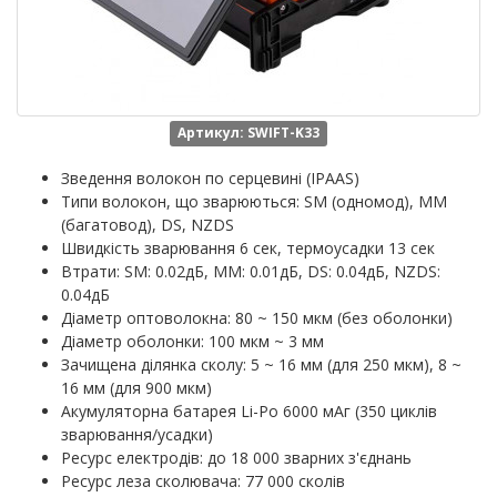
Артикул: SWIFT-K33
Зведення волокон по серцевині (IPAAS)
Типи волокон, що зварюються: SM (одномод), MM
(багатовод), DS, NZDS
Швидкість зварювання 6 сек, термоусадки 13 сек
Втрати: SM: 0.02дБ, MM: 0.01дБ, DS: 0.04дБ, NZDS:
0.04дБ
Діаметр оптоволокна: 80 ~ 150 мкм (без оболонки)
Діаметр оболонки: 100 мкм ~ 3 мм
Зачищена ділянка сколу: 5 ~ 16 мм (для 250 мкм), 8 ~
16 мм (для 900 мкм)
Акумуляторна батарея Li-Po 6000 мАг (350 циклів
зварювання/усадки)
Ресурс електродів: до 18 000 зварних з'єднань
Ресурс леза сколювача: 77 000 сколів