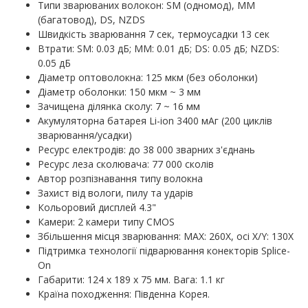
Типи зварюваних волокон: SM (одномод), MM
(багатовод), DS, NZDS
Швидкість зварювання 7 сек, термоусадки 13 сек
Втрати: SM: 0.03 дБ; MM: 0.01 дБ; DS: 0.05 дБ; NZDS:
0.05 дБ
Діаметр оптоволокна: 125 мкм (без оболонки)
Діаметр оболонки: 150 мкм ~ 3 мм
Зачищена ділянка сколу: 7 ~ 16 мм
Акумуляторна батарея Li-ion 3400 мАг (200 циклів
зварювання/усадки)
Ресурс електродів: до 38 000 зварних з'єднань
Ресурс леза сколювача: 77 000 сколів
Автор розпізнавання типу волокна
Захист від вологи, пилу та ударів
Кольоровий дисплей 4.3"
Камери: 2 камери типу CMOS
Збільшення місця зварювання: MAX: 260X, осі X/Y: 130X
Підтримка технології підварювання конекторів Splice-
On
Габарити: 124 х 189 х 75 мм. Вага: 1.1 кг
Країна походження: Південна Корея.