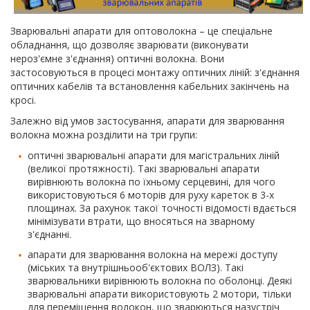
Зварювальні апарати для оптоволокна – це спеціальне
обладнання, що дозволяє зварювати (виконувати
нероз'ємне з'єднання) оптичні волокна. Вони
застосовуються в процесі монтажу оптичних ліній: з'єднання
оптичних кабелів та встановлення кабельних закінчень на
кросі.
Залежно від умов застосування, апарати для зварювання
волокна можна розділити на три групи:
оптичні зварювальні апарати для магістральних ліній
(великої протяжності). Такі зварювальні апарати
вирівнюють волокна по їхньому серцевині, для чого
використовуються 6 моторів для руху кареток в 3-х
площинах. За рахунок такої точності відомості вдається
мінімізувати втрати, що вносяться на зварному
з'єднанні.
апарати для зварювання волокна на мережі доступу
(міських та внутрішньооб'єктових ВОЛЗ). Такі
зварювальники вирівнюють волокна по оболонці. Деякі
зварювальні апарати використовують 2 мотори, тільки
для переміщення волокон, що зварюються назустріч