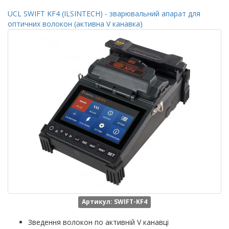
UCL SWIFT KF4 (ILSINTECH) - зварювальний апарат для
оптичних волокон (активна V канавка)
Артикул: SWIFT-KF4
Зведення волокон по активній V канавці