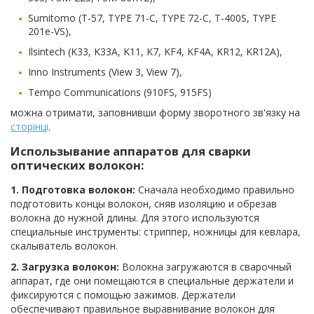
Sumitomo (T-57, TYPE 71-C, TYPE 72-C, T-400S, TYPE
201e-VS),
Ilsintech (K33, K33A, K11, K7, KF4, KF4A, KR12, KR12A),
Inno Instruments (View 3, View 7),
Tempo Communications (910FS, 915FS)
можна отримати, заповнивши форму зворотного зв'язку на
сторінці
.
Использывание аппаратов для сварки
оптических волокон:
1. Подготовка волокон:
Сначала необходимо правильно
подготовить концы волокон, сняв изоляцию и обрезав
волокна до нужной длины. Для этого используются
специальные инструменты: стриппер, ножницы для кевлара,
скалыватель волокон.
2. Загрузка волокон:
Волокна загружаются в сварочный
аппарат, где они помещаются в специальные держатели и
фиксируются с помощью зажимов. Держатели
обеспечивают правильное выравнивание волокон для