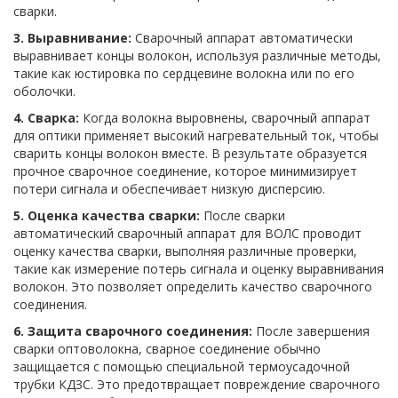
сварки.
3. Выравнивание:
Сварочный аппарат автоматически
выравнивает концы волокон, используя различные методы,
такие как юстировка по сердцевине волокна или по его
оболочки.
4. Сварка:
Когда волокна выровнены, сварочный аппарат
для оптики применяет высокий нагревательный ток, чтобы
сварить концы волокон вместе. В результате образуется
прочное сварочное соединение, которое минимизирует
потери сигнала и обеспечивает низкую дисперсию.
5. Оценка качества сварки:
После сварки
автоматический сварочный аппарат для ВОЛС проводит
оценку качества сварки, выполняя различные проверки,
такие как измерение потерь сигнала и оценку выравнивания
волокон. Это позволяет определить качество сварочного
соединения.
6. Защита сварочного соединения:
После завершения
сварки оптоволокна, сварное соединение обычно
защищается с помощью специальной термоусадочной
трубки КДЗС. Это предотвращает повреждение сварочного