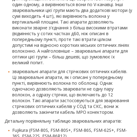
один одному, а вирівнюються вони по V-канавці. Інші
зварювальники цієї групи мають два додаткові мотори (у
сумі виходить 4 шт), які вирівнюють волокна у
вертикальній площині. Такі апарати дозволяють
виконати зварне з'єднання з більш високими втратами
(відмінність у сотих частках дБ0, ніж описані в
попередньому пункті, проте такі втрати цілком
допустимі на відносно коротких міських оптичних лініях
волоконно. А найголовніше – зварювальні апарати для
оптики цієї групи – більш дешеві, що зумовлює їх
великий попит.
зварювальні апарати для стрічкових оптичних кабелів.
Ці зварювальні апарати, як і описані у попередньому
пункті, вирівнюють волокна по оболонці. Однак
одночасно дозволяють зварювати не одну пару
волокон, а одразу стрічки, що включають до 12
волокон. Такі апарати застосовуються для зварювання
стрічкових оптичних кабелів у СОД та СКС, вони ж
дозволяють закінчити кабель MPO конектором.
Детальну порівняльну таблицю зварювальних апаратів:
Fujikura (FSM-80S, FSM-80S+, FSM-86S, FSM-62S+, FSM-
36S, FSM-22S, FSM-86R12),