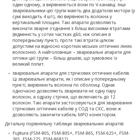
один одному, а вирівнюються вони по V-канавці. Інші
зварювальники цієї групи мають два додаткові мотори (у
сумі виходить 4 шт), які вирівнюють волокна у
вертикальній площині. Такі апарати дозволяють
виконати зварне з'єднання з більш високими втратами
(відмінність у сотих частках дБ0, ніж описані в
попередньому пункті, проте такі втрати цілком
допустимі на відносно коротких міських оптичних лініях
волоконно. А найголовніше – зварювальні апарати для
оптики цієї групи – більш дешеві, що зумовлює їх
великий попит.
зварювальні апарати для стрічкових оптичних кабелів.
Ці зварювальні апарати, як і описані у попередньому
пункті, вирівнюють волокна по оболонці. Однак
одночасно дозволяють зварювати не одну пару
волокон, а одразу стрічки, що включають до 12
волокон. Такі апарати застосовуються для зварювання
стрічкових оптичних кабелів у СОД та СКС, вони ж
дозволяють закінчити кабель MPO конектором.
Детальну порівняльну таблицю зварювальних апаратів:
Fujikura (FSM-80S, FSM-80S+, FSM-86S, FSM-62S+, FSM-
36S, FSM-22S, FSM-86R12),