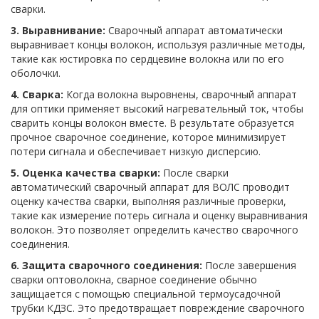
сварки.
3. Выравнивание:
Сварочный аппарат автоматически
выравнивает концы волокон, используя различные методы,
такие как юстировка по сердцевине волокна или по его
оболочки.
4. Сварка:
Когда волокна выровнены, сварочный аппарат
для оптики применяет высокий нагревательный ток, чтобы
сварить концы волокон вместе. В результате образуется
прочное сварочное соединение, которое минимизирует
потери сигнала и обеспечивает низкую дисперсию.
5. Оценка качества сварки:
После сварки
автоматический сварочный аппарат для ВОЛС проводит
оценку качества сварки, выполняя различные проверки,
такие как измерение потерь сигнала и оценку выравнивания
волокон. Это позволяет определить качество сварочного
соединения.
6. Защита сварочного соединения:
После завершения
сварки оптоволокна, сварное соединение обычно
защищается с помощью специальной термоусадочной
трубки КДЗС. Это предотвращает повреждение сварочного