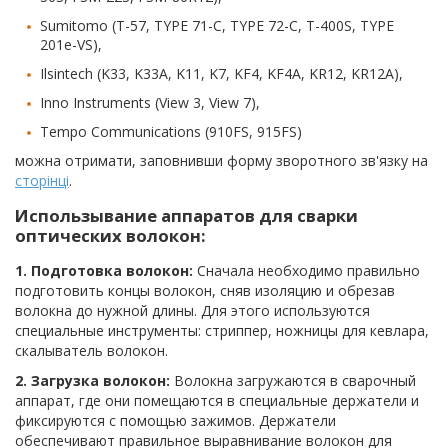
Sumitomo (T-57, TYPE 71-C, TYPE 72-C, T-400S, TYPE
201e-VS),
Ilsintech (K33, K33A, K11, K7, KF4, KF4A, KR12, KR12A),
Inno Instruments (View 3, View 7),
Tempo Communications (910FS, 915FS)
можна отримати, заповнивши форму зворотного зв'язку на
сторінці
.
Использывание аппаратов для сварки
оптических волокон:
1. Подготовка волокон:
Сначала необходимо правильно
подготовить концы волокон, сняв изоляцию и обрезав
волокна до нужной длины. Для этого используются
специальные инструменты: стриппер, ножницы для кевлара,
скалыватель волокон.
2. Загрузка волокон:
Волокна загружаются в сварочный
аппарат, где они помещаются в специальные держатели и
фиксируются с помощью зажимов. Держатели
обеспечивают правильное выравнивание волокон для