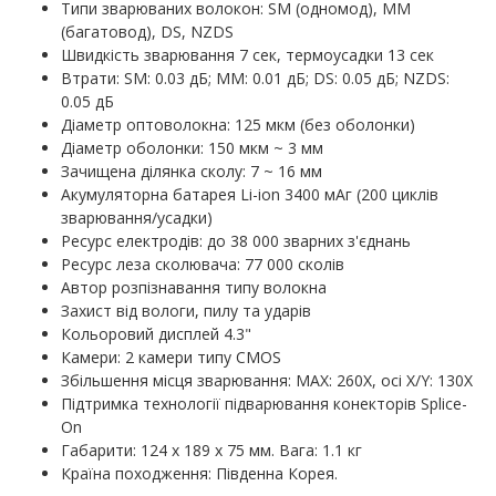
Типи зварюваних волокон: SM (одномод), MM
(багатовод), DS, NZDS
Швидкість зварювання 7 сек, термоусадки 13 сек
Втрати: SM: 0.03 дБ; MM: 0.01 дБ; DS: 0.05 дБ; NZDS:
0.05 дБ
Діаметр оптоволокна: 125 мкм (без оболонки)
Діаметр оболонки: 150 мкм ~ 3 мм
Зачищена ділянка сколу: 7 ~ 16 мм
Акумуляторна батарея Li-ion 3400 мАг (200 циклів
зварювання/усадки)
Ресурс електродів: до 38 000 зварних з'єднань
Ресурс леза сколювача: 77 000 сколів
Автор розпізнавання типу волокна
Захист від вологи, пилу та ударів
Кольоровий дисплей 4.3"
Камери: 2 камери типу CMOS
Збільшення місця зварювання: MAX: 260X, осі X/Y: 130X
Підтримка технології підварювання конекторів Splice-
On
Габарити: 124 х 189 х 75 мм. Вага: 1.1 кг
Країна походження: Південна Корея.