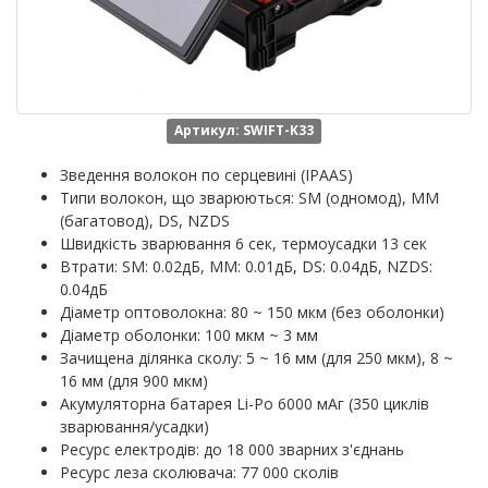
Артикул: SWIFT-K33
Зведення волокон по серцевині (IPAAS)
Типи волокон, що зварюються: SM (одномод), MM
(багатовод), DS, NZDS
Швидкість зварювання 6 сек, термоусадки 13 сек
Втрати: SM: 0.02дБ, MM: 0.01дБ, DS: 0.04дБ, NZDS:
0.04дБ
Діаметр оптоволокна: 80 ~ 150 мкм (без оболонки)
Діаметр оболонки: 100 мкм ~ 3 мм
Зачищена ділянка сколу: 5 ~ 16 мм (для 250 мкм), 8 ~
16 мм (для 900 мкм)
Акумуляторна батарея Li-Po 6000 мАг (350 циклів
зварювання/усадки)
Ресурс електродів: до 18 000 зварних з'єднань
Ресурс леза сколювача: 77 000 сколів