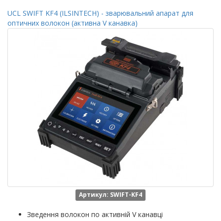
UCL SWIFT KF4 (ILSINTECH) - зварювальний апарат для
оптичних волокон (активна V канавка)
Артикул: SWIFT-KF4
Зведення волокон по активній V канавці