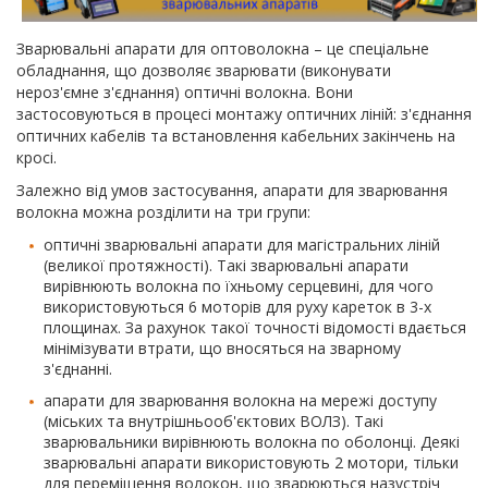
Зварювальні апарати для оптоволокна – це спеціальне
обладнання, що дозволяє зварювати (виконувати
нероз'ємне з'єднання) оптичні волокна. Вони
застосовуються в процесі монтажу оптичних ліній: з'єднання
оптичних кабелів та встановлення кабельних закінчень на
кросі.
Залежно від умов застосування, апарати для зварювання
волокна можна розділити на три групи:
оптичні зварювальні апарати для магістральних ліній
(великої протяжності). Такі зварювальні апарати
вирівнюють волокна по їхньому серцевині, для чого
використовуються 6 моторів для руху кареток в 3-х
площинах. За рахунок такої точності відомості вдається
мінімізувати втрати, що вносяться на зварному
з'єднанні.
апарати для зварювання волокна на мережі доступу
(міських та внутрішньооб'єктових ВОЛЗ). Такі
зварювальники вирівнюють волокна по оболонці. Деякі
зварювальні апарати використовують 2 мотори, тільки
для переміщення волокон, що зварюються назустріч