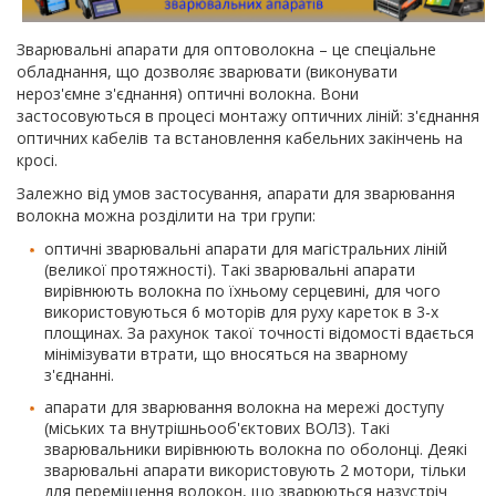
Зварювальні апарати для оптоволокна – це спеціальне
обладнання, що дозволяє зварювати (виконувати
нероз'ємне з'єднання) оптичні волокна. Вони
застосовуються в процесі монтажу оптичних ліній: з'єднання
оптичних кабелів та встановлення кабельних закінчень на
кросі.
Залежно від умов застосування, апарати для зварювання
волокна можна розділити на три групи:
оптичні зварювальні апарати для магістральних ліній
(великої протяжності). Такі зварювальні апарати
вирівнюють волокна по їхньому серцевині, для чого
використовуються 6 моторів для руху кареток в 3-х
площинах. За рахунок такої точності відомості вдається
мінімізувати втрати, що вносяться на зварному
з'єднанні.
апарати для зварювання волокна на мережі доступу
(міських та внутрішньооб'єктових ВОЛЗ). Такі
зварювальники вирівнюють волокна по оболонці. Деякі
зварювальні апарати використовують 2 мотори, тільки
для переміщення волокон, що зварюються назустріч