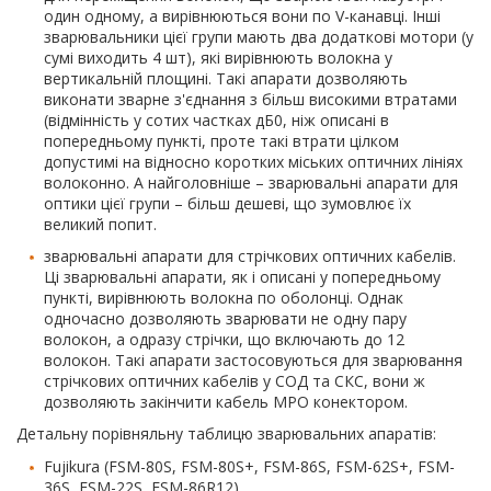
один одному, а вирівнюються вони по V-канавці. Інші
зварювальники цієї групи мають два додаткові мотори (у
сумі виходить 4 шт), які вирівнюють волокна у
вертикальній площині. Такі апарати дозволяють
виконати зварне з'єднання з більш високими втратами
(відмінність у сотих частках дБ0, ніж описані в
попередньому пункті, проте такі втрати цілком
допустимі на відносно коротких міських оптичних лініях
волоконно. А найголовніше – зварювальні апарати для
оптики цієї групи – більш дешеві, що зумовлює їх
великий попит.
зварювальні апарати для стрічкових оптичних кабелів.
Ці зварювальні апарати, як і описані у попередньому
пункті, вирівнюють волокна по оболонці. Однак
одночасно дозволяють зварювати не одну пару
волокон, а одразу стрічки, що включають до 12
волокон. Такі апарати застосовуються для зварювання
стрічкових оптичних кабелів у СОД та СКС, вони ж
дозволяють закінчити кабель MPO конектором.
Детальну порівняльну таблицю зварювальних апаратів:
Fujikura (FSM-80S, FSM-80S+, FSM-86S, FSM-62S+, FSM-
36S, FSM-22S, FSM-86R12),