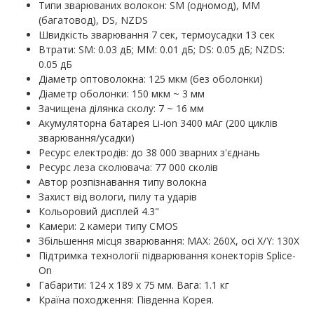
Типи зварюваних волокон: SM (одномод), MM
(багатовод), DS, NZDS
Швидкість зварювання 7 сек, термоусадки 13 сек
Втрати: SM: 0.03 дБ; MM: 0.01 дБ; DS: 0.05 дБ; NZDS:
0.05 дБ
Діаметр оптоволокна: 125 мкм (без оболонки)
Діаметр оболонки: 150 мкм ~ 3 мм
Зачищена ділянка сколу: 7 ~ 16 мм
Акумуляторна батарея Li-ion 3400 мАг (200 циклів
зварювання/усадки)
Ресурс електродів: до 38 000 зварних з'єднань
Ресурс леза сколювача: 77 000 сколів
Автор розпізнавання типу волокна
Захист від вологи, пилу та ударів
Кольоровий дисплей 4.3"
Камери: 2 камери типу CMOS
Збільшення місця зварювання: MAX: 260X, осі X/Y: 130X
Підтримка технології підварювання конекторів Splice-
On
Габарити: 124 х 189 х 75 мм. Вага: 1.1 кг
Країна походження: Південна Корея.