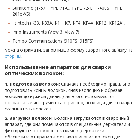
Sumitomo (T-57, TYPE 71-C, TYPE 72-C, T-400S, TYPE
201e-VS),
Ilsintech (K33, K33A, K11, K7, KF4, KF4A, KR12, KR12A),
Inno Instruments (View 3, View 7),
Tempo Communications (910FS, 915FS)
можна отримати, заповнивши форму зворотного зв'язку на
сторінці
.
Использывание аппаратов для сварки
оптических волокон:
1. Подготовка волокон:
Сначала необходимо правильно
подготовить концы волокон, сняв изоляцию и обрезав
волокна до нужной длины. Для этого используются
специальные инструменты: стриппер, ножницы для кевлара,
скалыватель волокон.
2. Загрузка волокон:
Волокна загружаются в сварочный
аппарат, где они помещаются в специальные держатели и
фиксируются с помощью зажимов. Держатели
обеспечивают правильное выравнивание волокон для