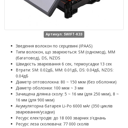
Артикул: SWIFT-K33
Зведення волокон по серцевині (IPAAS)
Типи волокон, що зварюються: SM (одномод), MM
(багатовод), DS, NZDS
Швидкість зварювання 6 сек, термоусадки 13 сек
Втрати: SM: 0.02дБ, MM: 0.01дБ, DS: 0.04дБ, NZDS:
0.04дБ
Діаметр оптоволокна: 80 ~ 150 мкм (без оболонки)
Діаметр оболонки: 100 мкм ~ 3 мм
Зачищена ділянка сколу: 5 ~ 16 мм (для 250 мкм), 8 ~
16 мм (для 900 мкм)
Акумуляторна батарея Li-Po 6000 мАг (350 циклів
зварювання/усадки)
Ресурс електродів: до 18 000 зварних з'єднань
Ресурс леза сколювача: 77 000 сколів