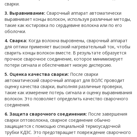
сварки.
3. Выравнивание:
Сварочный аппарат автоматически
выравнивает концы волокон, используя различные методы,
такие как юстировка по сердцевине волокна или по его
оболочки.
4. Сварка:
Когда волокна выровнены, сварочный аппарат
для оптики применяет высокий нагревательный ток, чтобы
сварить концы волокон вместе. В результате образуется
прочное сварочное соединение, которое минимизирует
потери сигнала и обеспечивает низкую дисперсию.
5. Оценка качества сварки:
После сварки
автоматический сварочный аппарат для ВОЛС проводит
оценку качества сварки, выполняя различные проверки,
такие как измерение потерь сигнала и оценку выравнивания
волокон. Это позволяет определить качество сварочного
соединения.
6. Защита сварочного соединения:
После завершения
сварки оптоволокна, сварное соединение обычно
защищается с помощью специальной термоусадочной
трубки КДЗС. Это предотвращает повреждение сварочного