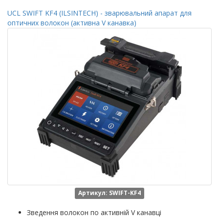
UCL SWIFT KF4 (ILSINTECH) - зварювальний апарат для
оптичних волокон (активна V канавка)
Артикул: SWIFT-KF4
Зведення волокон по активній V канавці