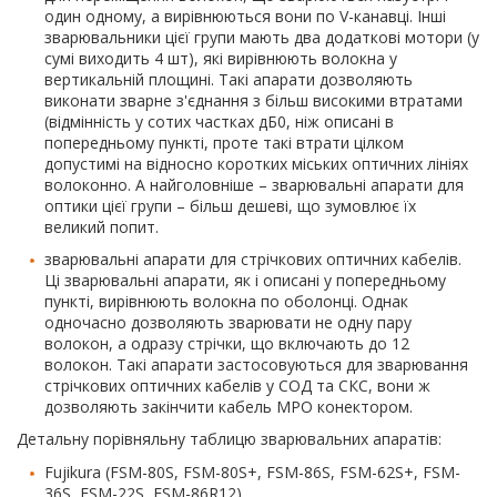
один одному, а вирівнюються вони по V-канавці. Інші
зварювальники цієї групи мають два додаткові мотори (у
сумі виходить 4 шт), які вирівнюють волокна у
вертикальній площині. Такі апарати дозволяють
виконати зварне з'єднання з більш високими втратами
(відмінність у сотих частках дБ0, ніж описані в
попередньому пункті, проте такі втрати цілком
допустимі на відносно коротких міських оптичних лініях
волоконно. А найголовніше – зварювальні апарати для
оптики цієї групи – більш дешеві, що зумовлює їх
великий попит.
зварювальні апарати для стрічкових оптичних кабелів.
Ці зварювальні апарати, як і описані у попередньому
пункті, вирівнюють волокна по оболонці. Однак
одночасно дозволяють зварювати не одну пару
волокон, а одразу стрічки, що включають до 12
волокон. Такі апарати застосовуються для зварювання
стрічкових оптичних кабелів у СОД та СКС, вони ж
дозволяють закінчити кабель MPO конектором.
Детальну порівняльну таблицю зварювальних апаратів:
Fujikura (FSM-80S, FSM-80S+, FSM-86S, FSM-62S+, FSM-
36S, FSM-22S, FSM-86R12),