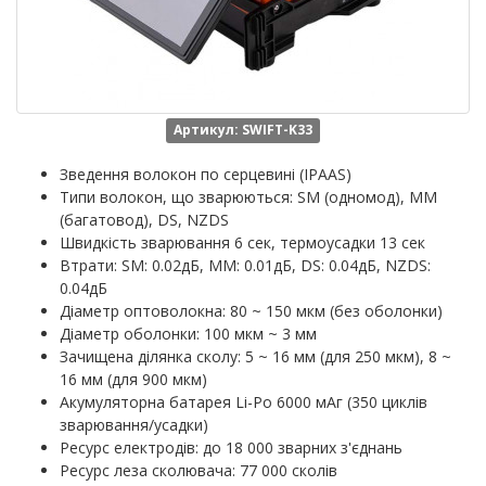
Артикул: SWIFT-K33
Зведення волокон по серцевині (IPAAS)
Типи волокон, що зварюються: SM (одномод), MM
(багатовод), DS, NZDS
Швидкість зварювання 6 сек, термоусадки 13 сек
Втрати: SM: 0.02дБ, MM: 0.01дБ, DS: 0.04дБ, NZDS:
0.04дБ
Діаметр оптоволокна: 80 ~ 150 мкм (без оболонки)
Діаметр оболонки: 100 мкм ~ 3 мм
Зачищена ділянка сколу: 5 ~ 16 мм (для 250 мкм), 8 ~
16 мм (для 900 мкм)
Акумуляторна батарея Li-Po 6000 мАг (350 циклів
зварювання/усадки)
Ресурс електродів: до 18 000 зварних з'єднань
Ресурс леза сколювача: 77 000 сколів