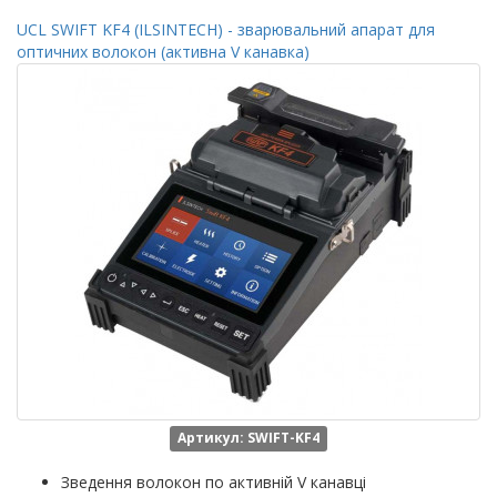
UCL SWIFT KF4 (ILSINTECH) - зварювальний апарат для
оптичних волокон (активна V канавка)
Артикул: SWIFT-KF4
Зведення волокон по активній V канавці