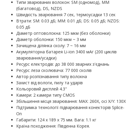
Типи зварюваних волокон: SM (одномод), MM
(багатовод), DS, NZDS
Швидкість зварювання 7 сек, термоусадки 13 сек
Втрати: SM: 0.03 дБ; MM: 0.01 дБ; DS: 0.05 дБ; NZDS:
0.05 дБ
Діаметр оптоволокна: 125 мкм (без оболонки)
Діаметр оболонки: 150 мкм ~ 3 мм
Зачищена ділянка сколу: 7 ~ 16 мм
Акумуляторна батарея Li-ion 3400 мАг (200 циклів
зварювання/усадки)
Ресурс електродів: до 38 000 зварних з'єднань
Ресурс леза сколювача: 77 000 сколів
Автор розпізнавання типу волокна
Захист від вологи, пилу та ударів
Кольоровий дисплей 4.3"
Камери: 2 камери типу CMOS
Збільшення місця зварювання: MAX: 260X, осі X/Y: 130X
Підтримка технології підварювання конекторів Splice-
On
Габарити: 124 х 189 х 75 мм. Вага: 1.1 кг
Країна походження: Південна Корея.