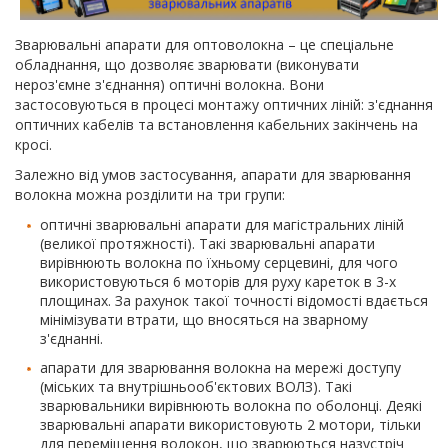
Зварювальні апарати для оптоволокна – це спеціальне
обладнання, що дозволяє зварювати (виконувати
нероз'ємне з'єднання) оптичні волокна. Вони
застосовуються в процесі монтажу оптичних ліній: з'єднання
оптичних кабелів та встановлення кабельних закінчень на
кросі.
Залежно від умов застосування, апарати для зварювання
волокна можна розділити на три групи:
оптичні зварювальні апарати для магістральних ліній
(великої протяжності). Такі зварювальні апарати
вирівнюють волокна по їхньому серцевині, для чого
використовуються 6 моторів для руху кареток в 3-х
площинах. За рахунок такої точності відомості вдається
мінімізувати втрати, що вносяться на зварному
з'єднанні.
апарати для зварювання волокна на мережі доступу
(міських та внутрішньооб'єктових ВОЛЗ). Такі
зварювальники вирівнюють волокна по оболонці. Деякі
зварювальні апарати використовують 2 мотори, тільки
для переміщення волокон, що зварюються назустріч