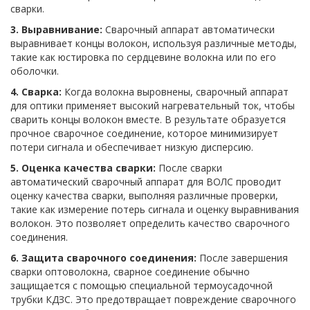
сварки.
3. Выравнивание:
Сварочный аппарат автоматически
выравнивает концы волокон, используя различные методы,
такие как юстировка по сердцевине волокна или по его
оболочки.
4. Сварка:
Когда волокна выровнены, сварочный аппарат
для оптики применяет высокий нагревательный ток, чтобы
сварить концы волокон вместе. В результате образуется
прочное сварочное соединение, которое минимизирует
потери сигнала и обеспечивает низкую дисперсию.
5. Оценка качества сварки:
После сварки
автоматический сварочный аппарат для ВОЛС проводит
оценку качества сварки, выполняя различные проверки,
такие как измерение потерь сигнала и оценку выравнивания
волокон. Это позволяет определить качество сварочного
соединения.
6. Защита сварочного соединения:
После завершения
сварки оптоволокна, сварное соединение обычно
защищается с помощью специальной термоусадочной
трубки КДЗС. Это предотвращает повреждение сварочного