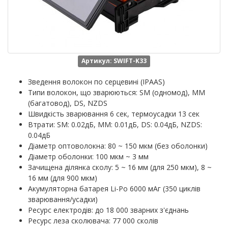
Артикул: SWIFT-K33
Зведення волокон по серцевині (IPAAS)
Типи волокон, що зварюються: SM (одномод), MM
(багатовод), DS, NZDS
Швидкість зварювання 6 сек, термоусадки 13 сек
Втрати: SM: 0.02дБ, MM: 0.01дБ, DS: 0.04дБ, NZDS:
0.04дБ
Діаметр оптоволокна: 80 ~ 150 мкм (без оболонки)
Діаметр оболонки: 100 мкм ~ 3 мм
Зачищена ділянка сколу: 5 ~ 16 мм (для 250 мкм), 8 ~
16 мм (для 900 мкм)
Акумуляторна батарея Li-Po 6000 мАг (350 циклів
зварювання/усадки)
Ресурс електродів: до 18 000 зварних з'єднань
Ресурс леза сколювача: 77 000 сколів