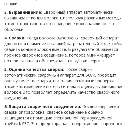
сварки.
3. Выравнивание:
Сварочный аппарат автоматически
выравнивает концы волокон, используя различные методы,
такие как юстировка по сердцевине волокна или по его
оболочки.
4. Сварка:
Когда волокна выровнены, сварочный аппарат
для оптики применяет высокий нагревательный ток, чтобы
сварить концы волокон вместе. В результате образуется
прочное сварочное соединение, которое минимизирует
потери сигнала и обеспечивает низкую дисперсию.
5. Оценка качества сварки:
После сварки
автоматический сварочный аппарат для ВОЛС проводит
оценку качества сварки, выполняя различные проверки,
такие как измерение потерь сигнала и оценку выравнивания
волокон. Это позволяет определить качество сварочного
соединения.
6. Защита сварочного соединения:
После завершения
сварки оптоволокна, сварное соединение обычно
защищается с помощью специальной термоусадочной
трубки КДЗС. Это предотвращает повреждение сварочного