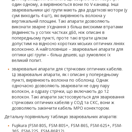
один одному, а вирівнюються вони по V-канавці. Інші
зварювальники цієї групи мають два додаткові мотори (у
сумі виходить 4 шт), які вирівнюють волокна у
вертикальній площині. Такі апарати дозволяють
виконати зварне з'єднання з більш високими втратами
(відмінність у сотих частках дБ0, ніж описані в
попередньому пункті, проте такі втрати цілком
допустимі на відносно коротких міських оптичних лініях
волоконно. А найголовніше – зварювальні апарати для
оптики цієї групи – більш дешеві, що зумовлює їх
великий попит.
зварювальні апарати для стрічкових оптичних кабелів.
Ці зварювальні апарати, як і описані у попередньому
пункті, вирівнюють волокна по оболонці. Однак
одночасно дозволяють зварювати не одну пару
волокон, а одразу стрічки, що включають до 12
волокон. Такі апарати застосовуються для зварювання
стрічкових оптичних кабелів у СОД та СКС, вони ж
дозволяють закінчити кабель MPO конектором.
Детальну порівняльну таблицю зварювальних апаратів:
Fujikura (FSM-80S, FSM-80S+, FSM-86S, FSM-62S+, FSM-
36S, FSM-22S, FSM-86R12),