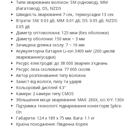
Типи зварюваних волокон: SM (одномод), MM
(багатовод), DS, NZDS
Швидкість зварювання 7 сек, термоусадки 13 сек
Втрати: SM: 0.03 дБ; MM: 0.01 дБ; DS: 0.05 дБ; NZDS:
0.05 дБ
Діаметр оптоволокна: 125 мкм (без оболонки)
Діаметр оболонки: 150 мкм ~ 3 мм
Зачищена ділянка сколу: 7 ~ 16 мм
Акумуляторна батарея Li-ion 3400 мАг (200 циклів
зварювання/усадки)
Ресурс електродів: до 38 000 зварних з'єднань
Ресурс леза сколювача: 77 000 сколів
Автор розпізнавання типу волокна
Захист від вологи, пилу та ударів
Кольоровий дисплей 4.3"
Камери: 2 камери типу CMOS
Збільшення місця зварювання: MAX: 260X, осі X/Y: 130X
Підтримка технології підварювання конекторів Splice-
On
Габарити: 124 х 189 х 75 мм. Вага: 1.1 кг
Країна походження: Південна Корея.