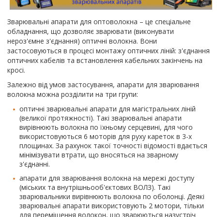
Зварювальні апарати для оптоволокна – це спеціальне
обладнання, що дозволяє зварювати (виконувати
нероз'ємне з'єднання) оптичні волокна. Вони
застосовуються в процесі монтажу оптичних ліній: з'єднання
оптичних кабелів та встановлення кабельних закінчень на
кросі.
Залежно від умов застосування, апарати для зварювання
волокна можна розділити на три групи:
оптичні зварювальні апарати для магістральних ліній
(великої протяжності). Такі зварювальні апарати
вирівнюють волокна по їхньому серцевині, для чого
використовуються 6 моторів для руху кареток в 3-х
площинах. За рахунок такої точності відомості вдається
мінімізувати втрати, що вносяться на зварному
з'єднанні.
апарати для зварювання волокна на мережі доступу
(міських та внутрішньооб'єктових ВОЛЗ). Такі
зварювальники вирівнюють волокна по оболонці. Деякі
зварювальні апарати використовують 2 мотори, тільки
для переміщення волокон, що зварюються назустріч