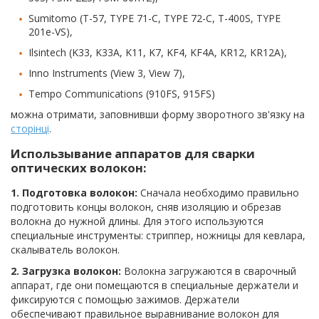
Sumitomo (T-57, TYPE 71-C, TYPE 72-C, T-400S, TYPE
201e-VS),
Ilsintech (K33, K33A, K11, K7, KF4, KF4A, KR12, KR12A),
Inno Instruments (View 3, View 7),
Tempo Communications (910FS, 915FS)
можна отримати, заповнивши форму зворотного зв'язку на
сторінці
.
Использывание аппаратов для сварки
оптических волокон:
1. Подготовка волокон:
Сначала необходимо правильно
подготовить концы волокон, сняв изоляцию и обрезав
волокна до нужной длины. Для этого используются
специальные инструменты: стриппер, ножницы для кевлара,
скалыватель волокон.
2. Загрузка волокон:
Волокна загружаются в сварочный
аппарат, где они помещаются в специальные держатели и
фиксируются с помощью зажимов. Держатели
обеспечивают правильное выравнивание волокон для