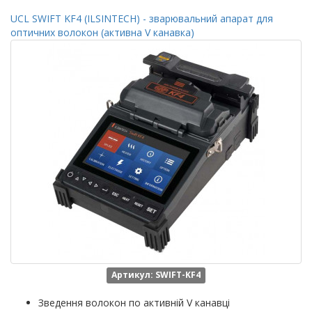
UCL SWIFT KF4 (ILSINTECH) - зварювальний апарат для
оптичних волокон (активна V канавка)
Артикул: SWIFT-KF4
Зведення волокон по активній V канавці