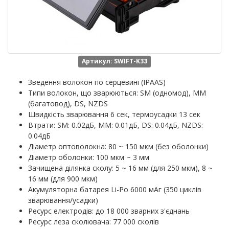
Артикул: SWIFT-K33
Зведення волокон по серцевині (IPAAS)
Типи волокон, що зварюються: SM (одномод), MM
(багатовод), DS, NZDS
Швидкість зварювання 6 сек, термоусадки 13 сек
Втрати: SM: 0.02дБ, MM: 0.01дБ, DS: 0.04дБ, NZDS:
0.04дБ
Діаметр оптоволокна: 80 ~ 150 мкм (без оболонки)
Діаметр оболонки: 100 мкм ~ 3 мм
Зачищена ділянка сколу: 5 ~ 16 мм (для 250 мкм), 8 ~
16 мм (для 900 мкм)
Акумуляторна батарея Li-Po 6000 мАг (350 циклів
зварювання/усадки)
Ресурс електродів: до 18 000 зварних з'єднань
Ресурс леза сколювача: 77 000 сколів