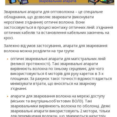
Зварювальні апарати для оптоволокна – це спеціальне
обладнання, що дозволяє зварювати (виконувати
нероз'ємне з'єднання) оптичні волокна. Вони
застосовуються в процесі монтажу оптичних ліній: з'єднання
оптичних кабелів та встановлення кабельних закінчень на
кросі.
Залежно від умов застосування, апарати для зварювання
волокна можна розділити на три групи:
оптичні зварювальні апарати для магістральних ліній
(великої протяжності). Такі зварювальні апарати
вирівнюють волокна по їхньому серцевині, для чого
використовуються 6 моторів для руху кареток в 3-х
площинах. За рахунок такої точності відомості вдається
мінімізувати втрати, що вносяться на зварному
з'єднанні.
апарати для зварювання волокна на мережі доступу
(міських та внутрішньооб'єктових ВОЛЗ). Такі
зварювальники вирівнюють волокна по оболонці. Деякі
зварювальні апарати використовують 2 мотори, тільки
для переміщення волокон, що зварюються назустріч