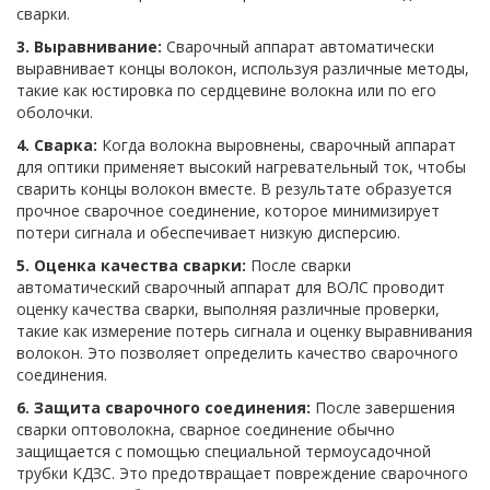
сварки.
3. Выравнивание:
Сварочный аппарат автоматически
выравнивает концы волокон, используя различные методы,
такие как юстировка по сердцевине волокна или по его
оболочки.
4. Сварка:
Когда волокна выровнены, сварочный аппарат
для оптики применяет высокий нагревательный ток, чтобы
сварить концы волокон вместе. В результате образуется
прочное сварочное соединение, которое минимизирует
потери сигнала и обеспечивает низкую дисперсию.
5. Оценка качества сварки:
После сварки
автоматический сварочный аппарат для ВОЛС проводит
оценку качества сварки, выполняя различные проверки,
такие как измерение потерь сигнала и оценку выравнивания
волокон. Это позволяет определить качество сварочного
соединения.
6. Защита сварочного соединения:
После завершения
сварки оптоволокна, сварное соединение обычно
защищается с помощью специальной термоусадочной
трубки КДЗС. Это предотвращает повреждение сварочного