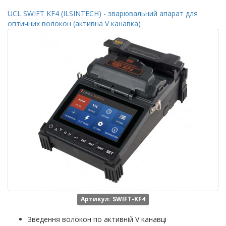
UCL SWIFT KF4 (ILSINTECH) - зварювальний апарат для
оптичних волокон (активна V канавка)
Артикул: SWIFT-KF4
Зведення волокон по активній V канавці