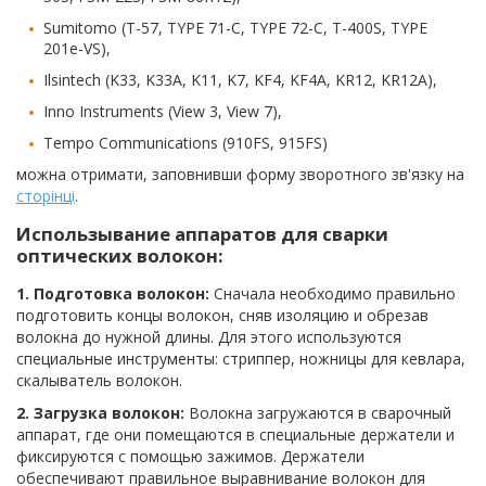
Sumitomo (T-57, TYPE 71-C, TYPE 72-C, T-400S, TYPE
201e-VS),
Ilsintech (K33, K33A, K11, K7, KF4, KF4A, KR12, KR12A),
Inno Instruments (View 3, View 7),
Tempo Communications (910FS, 915FS)
можна отримати, заповнивши форму зворотного зв'язку на
сторінці
.
Использывание аппаратов для сварки
оптических волокон:
1. Подготовка волокон:
Сначала необходимо правильно
подготовить концы волокон, сняв изоляцию и обрезав
волокна до нужной длины. Для этого используются
специальные инструменты: стриппер, ножницы для кевлара,
скалыватель волокон.
2. Загрузка волокон:
Волокна загружаются в сварочный
аппарат, где они помещаются в специальные держатели и
фиксируются с помощью зажимов. Держатели
обеспечивают правильное выравнивание волокон для