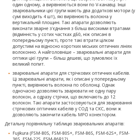
один одному, а вирівнюються вони по V-канавці. Інші
зварювальники цієї групи мають два додаткові мотори (у
сумі виходить 4 шт), які вирівнюють волокна у
вертикальній площині. Такі апарати дозволяють
виконати зварне з'єднання з більш високими втратами
(відмінність у сотих частках дБ0, ніж описані в
попередньому пункті, проте такі втрати цілком
допустимі на відносно коротких міських оптичних лініях
волоконно. А найголовніше – зварювальні апарати для
оптики цієї групи – більш дешеві, що зумовлює їх
великий попит.
зварювальні апарати для стрічкових оптичних кабелів.
Ці зварювальні апарати, як і описані у попередньому
пункті, вирівнюють волокна по оболонці. Однак
одночасно дозволяють зварювати не одну пару
волокон, а одразу стрічки, що включають до 12
волокон. Такі апарати застосовуються для зварювання
стрічкових оптичних кабелів у СОД та СКС, вони ж
дозволяють закінчити кабель MPO конектором.
Детальну порівняльну таблицю зварювальних апаратів:
Fujikura (FSM-80S, FSM-80S+, FSM-86S, FSM-62S+, FSM-
36S, FSM-22S, FSM-86R12),