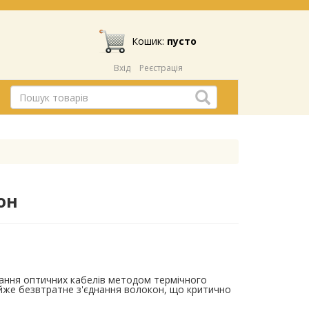
Кошик:
пусто
Вхід
Реєстрація
он
ання оптичних кабелів методом термічного
айже безвтратне з'єднання волокон, що критично