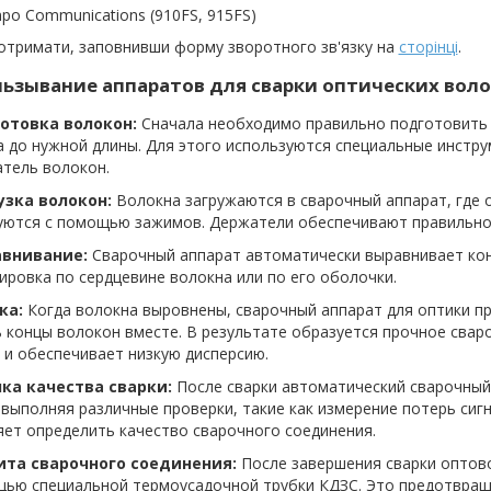
po Communications (910FS, 915FS)
отримати, заповнивши форму зворотного зв'язку на
сторінці
.
ьзывание аппаратов для сварки оптических воло
готовка волокон:
Сначала необходимо правильно подготовить 
 до нужной длины. Для этого используются специальные инстру
атель волокон.
рузка волокон:
Волокна загружаются в сварочный аппарат, где 
уются с помощью зажимов. Держатели обеспечивают правильное
авнивание:
Сварочный аппарат автоматически выравнивает кон
ировка по сердцевине волокна или по его оболочки.
ка:
Когда волокна выровнены, сварочный аппарат для оптики п
 концы волокон вместе. В результате образуется прочное свар
 и обеспечивает низкую дисперсию.
нка качества сварки:
После сварки автоматический сварочный
 выполняя различные проверки, такие как измерение потерь сиг
ет определить качество сварочного соединения.
ита сварочного соединения:
После завершения сварки оптов
щью специальной термоусадочной трубки КДЗС. Это предотвращ