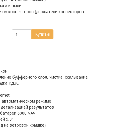
лаги и пыли
e-on коннекторов (держатели коннекторов
Купити!
окон
аление буфферного слоя, чистка, скалывание
адка КДЗС
ernet
в автоматическом режиме
 детализацией результатов
батареи 6000 мАч
ей 5,0”
од на ветровой крышке)