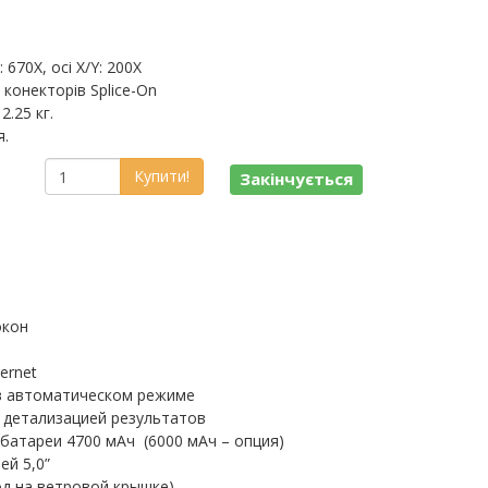
670X, осі X/Y: 200X
 конекторів Splice-On
2.25 кг.
я.
Купити!
Закінчується
окон
ernet
в автоматическом режиме
 детализацией результатов
батареи 4700 мАч (6000 мАч – опция)
ей 5,0”
од на ветровой крышке)