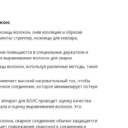
кон:
концы волокон, сняв изоляцию и обрезав
менты: стриппер, ножницы для кевлара,
они помещаются в специальные держатели и
 выравнивание волокон для сварки.
цы волокон, используя различные методы, такие
рименяет высокий нагревательный ток, чтобы
очное соединение, которое минимизирует потери
 аппарат для ВОЛС проводит оценку качества
нала и оценку выравнивания волокон. Это
олокна, сварное соединение обычно защищается
ает повреждение сварочного соединения и