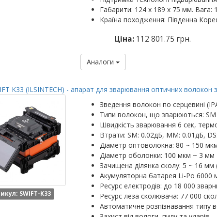
Габарити: 124 х 189 х 75 мм. Вага: 1
Країна походження: Південна Коре
Ціна:
112 801.75 грн.
Аналоги
FT K33 (ILSINTECH) - апарат для зварювання оптичних волокон 
Зведення волокон по серцевині (IP
Типи волокон, що зварюються: SM
Швидкість зварювання 6 сек, термо
Втрати: SM: 0.02дБ, MM: 0.01дБ, DS
Діаметр оптоволокна: 80 ~ 150 мк
Діаметр оболонки: 100 мкм ~ 3 мм
Зачищена ділянка сколу: 5 ~ 16 мм 
Акумуляторна батарея Li-Po 6000 м
Ресурс електродів: до 18 000 зварн
икул: SWIFT-K33
Ресурс леза сколювача: 77 000 скол
Автоматичне розпізнавання типу 
Захист від вологи, пилу та ударів