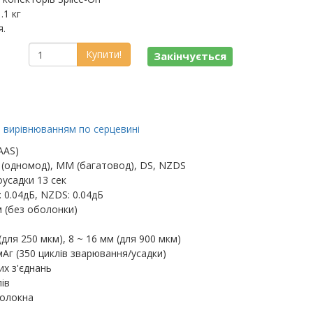
.1 кг
я.
Купити!
Закінчується
з вирівнюванням по серцевині
AAS)
 (одномод), MM (багатовод), DS, NZDS
усадки 13 сек
: 0.04дБ, NZDS: 0.04дБ
м (без оболонки)
(для 250 мкм), 8 ~ 16 мм (для 900 мкм)
Аг (350 циклів зварювання/усадки)
их з'єднань
ів
волокна