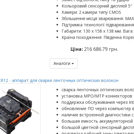
Кольоровий сенсорний дисплей 5"
Камери: 2 камери типу CMOS
Збільшення місця зварювання: MAX: 
Підтримка технології підварювання
Габарити: 130 х 158 х 138 мм. Вага: 
Країна походження: Південна Коре
Ціна:
216 686.79 грн.
Аналоги
R12 - аппарат для сварки ленточных оптических волокон
сварка ленточных оптических вол
установка MPO/MTP коннекторов
поддержка обслуживания через Int
обновление ПО через компьютер 
наличие встроенной диагностики с
большая емкость аккумуляторной 
большой цветной сенсорный диспл
подсветка рабочей зоны (светоди