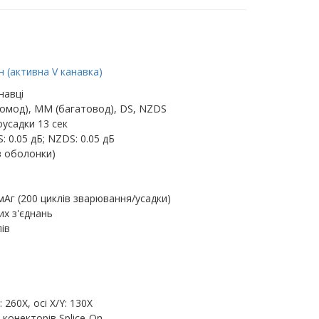
 (активна V канавка)
навці
омод), MM (багатовод), DS, NZDS
усадки 13 сек
: 0.05 дБ; NZDS: 0.05 дБ
з оболонки)
мАг (200 циклів зварювання/усадки)
их з'єднань
ів
260X, осі X/Y: 130X
 конекторів Splice-On