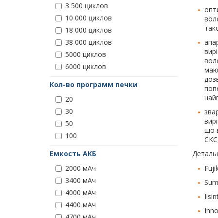
3 500 циклов
опт
10 000 циклов
вол
тако
18 000 циклов
апа
38 000 циклов
вир
5000 циклов
вол
6000 циклов
маю
доз
Кол-во программ печки
попе
най
20
30
звар
вир
50
що 
100
СКС
Детальн
Емкость АКБ
Fuj
2000 мАч
3400 мАч
Sumi
4000 мАч
Ilsi
4400 мАч
Inno
4700 мАч