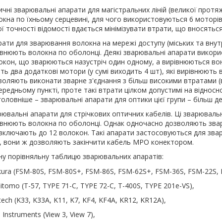
ичні зварювальні апарати для магістральних ліній (великої протя
окна по їхньому серцевині, для чого використовуються 6 моторів 
ї точності відомості вдається мінімізувати втрати, що вносяться
рати для зварювання волокна на мережі доступу (міських та вну
івнюють волокна по оболонці. Деякі зварювальні апарати викори
окон, що зварюються назустріч один одному, а вирівнюються вони 
ть два додаткові мотори (у сумі виходить 4 шт), які вирівнюють 
воляють виконати зварне з'єднання з більш високими втратами (ві
редньому пункті, проте такі втрати цілком допустимі на відносн
головніше – зварювальні апарати для оптики цієї групи – більш д
ювальні апарати для стрічкових оптичних кабелів. Ці зварювальні
івнюють волокна по оболонці. Однак одночасно дозволяють зварю
включають до 12 волокон. Такі апарати застосовуються для звар
, вони ж дозволяють закінчити кабель MPO конектором.
у порівняльну таблицю зварювальних апаратів:
ikura (FSM-80S, FSM-80S+, FSM-86S, FSM-62S+, FSM-36S, FSM-22S,
tomo (T-57, TYPE 71-C, TYPE 72-C, T-400S, TYPE 201e-VS),
ntech (K33, K33A, K11, K7, KF4, KF4A, KR12, KR12A),
 Instruments (View 3, View 7),