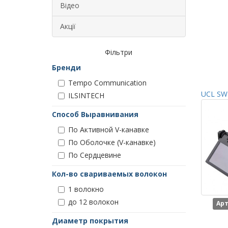
Відео
Акції
Фільтри
Бренди
Tempo Communication
UCL SWI
ILSINTECH
Способ Выравнивания
По Активной V-канавке
По Оболочке (V-канавке)
По Сердцевине
Кол-во свариваемых волокон
1 волокно
до 12 волокон
Арт
Диаметр покрытия