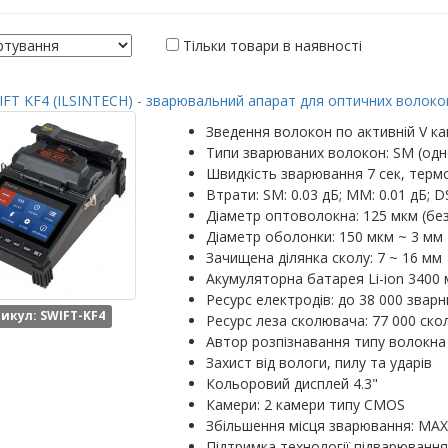
Тільки товари в наявності
FT KF4 (ILSINTECH) - зварювальний апарат для оптичних волокон
Зведення волокон по активній V ка
Типи зварюваних волокон: SM (одн
Швидкість зварювання 7 сек, термо
Втрати: SM: 0.03 дБ; MM: 0.01 дБ; DS
Діаметр оптоволокна: 125 мкм (бе
Діаметр оболонки: 150 мкм ~ 3 мм
Зачищена ділянка сколу: 7 ~ 16 мм
Акумуляторна батарея Li-ion 3400 
Ресурс електродів: до 38 000 зварн
икул: SWIFT-KF4
Ресурс леза сколювача: 77 000 скол
Автор розпізнавання типу волокна
Захист від вологи, пилу та ударів
Кольоровий дисплей 4.3"
Камери: 2 камери типу CMOS
Збільшення місця зварювання: MAX: 
Підтримка технології підварювання