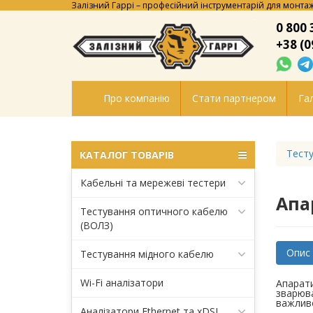
Залізний Гаррі – професійний інструментарій для монтаж
0 800 
+38 (0
Про компанію
Стати партнером
Гал
Тесту
КАТАЛОГ ТОВАРІВ
Кабельні та мережеві тестери
Апа
Тестування оптичного кабелю
(ВОЛЗ)
Опис
Тестування мідного кабелю
Wi-Fi аналізатори
Апарати
зварюва
важливо
Аналізатори Ethernet та xDSL