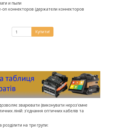
лаги и пыли
e-on коннекторов (держатели коннекторов
Купити!
дозволяє зварювати (виконувати нероз'ємне
чних ліній: з'єднання оптичних кабелів та
розділити на три групи: