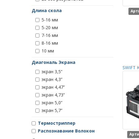
Длина скола
Арт
5-16 мм
5-20 мм
7-16 мм
8-16 мм
10 мм
Диагональ Экрана
SWIFT K
экран 3,5”
экран 4,3”
экран 4,47”
экран 4,73”
экран 5,0”
экран 5,7”
Термостриппер
Распознавание Волокон
Арти