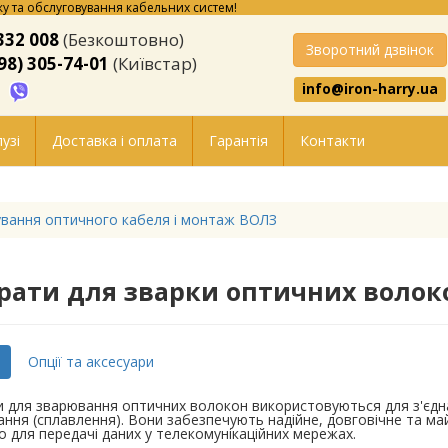
у та обслуговування кабельних систем!
332 008
(Безкоштовно)
Зворотний дзвінок
98) 305-74-01
(Київстар)
info@iron-harry.ua
узі
Доставка і оплата
Гарантія
Контакти
вання оптичного кабеля і монтаж ВОЛЗ
рати для зварки оптичних волок
Опції та аксесуари
 для зварювання оптичних волокон використовуються для з'єдн
ння (сплавлення). Вони забезпечують надійне, довговічне та м
 для передачі даних у телекомунікаційних мережах.