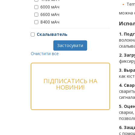
Tem
6000 мАч
можна 
6600 мАч
8400 мАч
Испол
1. Под
Скалыватель
волокна
Застосувати
скалыв
Очистити все
2. Заг
фиксир
3. Выр
как юст
ПІДПИСАТИСЬ НА
4. Свар
НОВИНИ!
сварить
сигнала
5. Оце
сварки,
позволя
6. Защ
с помо