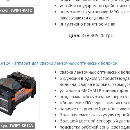
устойчив к ударам, воздействию в
икул: SWIFT-KR12
возможность установки MPO splic
заказываются отдельно)
интуитивно понятное меню
Ціна:
338 405.26 грн.
R12A - аппарат для сварки ленточных оптических волокон
сварка ленточных оптических вол
5 функций в одном устройстве: уд
волокна, сварка волокна, термоус
установка MPO/MTP коннекторов
поддержка обслуживания через Int
обновление ПО через компьютер 
наличие встроенной диагностики с
большая емкость аккумуляторной 
большой цветной сенсорный диспл
кул: SWIFT-KR12A
подсветка рабочей зоны (светоди