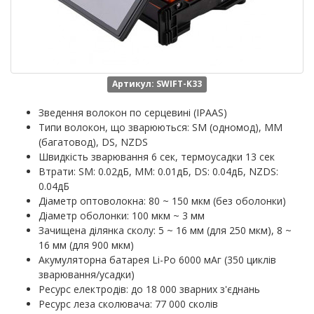
Артикул: SWIFT-K33
Зведення волокон по серцевині (IPAAS)
Типи волокон, що зварюються: SM (одномод), MM
(багатовод), DS, NZDS
Швидкість зварювання 6 сек, термоусадки 13 сек
Втрати: SM: 0.02дБ, MM: 0.01дБ, DS: 0.04дБ, NZDS:
0.04дБ
Діаметр оптоволокна: 80 ~ 150 мкм (без оболонки)
Діаметр оболонки: 100 мкм ~ 3 мм
Зачищена ділянка сколу: 5 ~ 16 мм (для 250 мкм), 8 ~
16 мм (для 900 мкм)
Акумуляторна батарея Li-Po 6000 мАг (350 циклів
зварювання/усадки)
Ресурс електродів: до 18 000 зварних з'єднань
Ресурс леза сколювача: 77 000 сколів