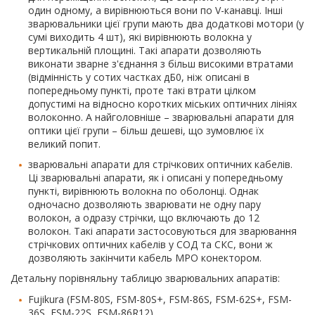
один одному, а вирівнюються вони по V-канавці. Інші
зварювальники цієї групи мають два додаткові мотори (у
сумі виходить 4 шт), які вирівнюють волокна у
вертикальній площині. Такі апарати дозволяють
виконати зварне з'єднання з більш високими втратами
(відмінність у сотих частках дБ0, ніж описані в
попередньому пункті, проте такі втрати цілком
допустимі на відносно коротких міських оптичних лініях
волоконно. А найголовніше – зварювальні апарати для
оптики цієї групи – більш дешеві, що зумовлює їх
великий попит.
зварювальні апарати для стрічкових оптичних кабелів.
Ці зварювальні апарати, як і описані у попередньому
пункті, вирівнюють волокна по оболонці. Однак
одночасно дозволяють зварювати не одну пару
волокон, а одразу стрічки, що включають до 12
волокон. Такі апарати застосовуються для зварювання
стрічкових оптичних кабелів у СОД та СКС, вони ж
дозволяють закінчити кабель MPO конектором.
Детальну порівняльну таблицю зварювальних апаратів:
Fujikura (FSM-80S, FSM-80S+, FSM-86S, FSM-62S+, FSM-
36S, FSM-22S, FSM-86R12),