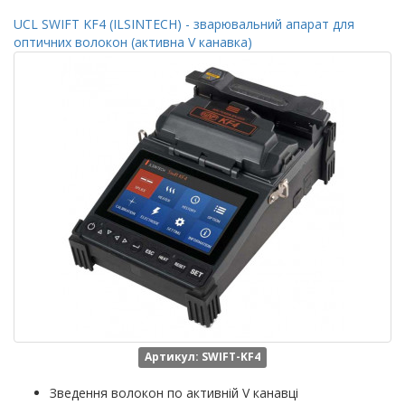
UCL SWIFT KF4 (ILSINTECH) - зварювальний апарат для
оптичних волокон (активна V канавка)
Артикул: SWIFT-KF4
Зведення волокон по активній V канавці