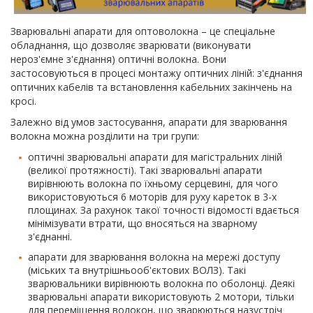
Зварювальні апарати для оптоволокна – це спеціальне
обладнання, що дозволяє зварювати (виконувати
нероз'ємне з'єднання) оптичні волокна. Вони
застосовуються в процесі монтажу оптичних ліній: з'єднання
оптичних кабелів та встановлення кабельних закінчень на
кросі.
Залежно від умов застосування, апарати для зварювання
волокна можна розділити на три групи:
оптичні зварювальні апарати для магістральних ліній
(великої протяжності). Такі зварювальні апарати
вирівнюють волокна по їхньому серцевині, для чого
використовуються 6 моторів для руху кареток в 3-х
площинах. За рахунок такої точності відомості вдається
мінімізувати втрати, що вносяться на зварному
з'єднанні.
апарати для зварювання волокна на мережі доступу
(міських та внутрішньооб'єктових ВОЛЗ). Такі
зварювальники вирівнюють волокна по оболонці. Деякі
зварювальні апарати використовують 2 мотори, тільки
для переміщення волокон, що зварюються назустріч