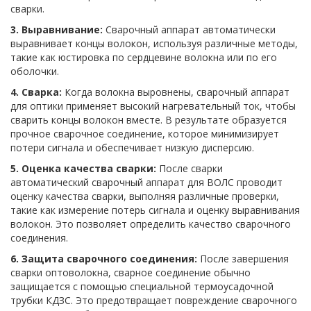
сварки.
3. Выравнивание:
Сварочный аппарат автоматически
выравнивает концы волокон, используя различные методы,
такие как юстировка по сердцевине волокна или по его
оболочки.
4. Сварка:
Когда волокна выровнены, сварочный аппарат
для оптики применяет высокий нагревательный ток, чтобы
сварить концы волокон вместе. В результате образуется
прочное сварочное соединение, которое минимизирует
потери сигнала и обеспечивает низкую дисперсию.
5. Оценка качества сварки:
После сварки
автоматический сварочный аппарат для ВОЛС проводит
оценку качества сварки, выполняя различные проверки,
такие как измерение потерь сигнала и оценку выравнивания
волокон. Это позволяет определить качество сварочного
соединения.
6. Защита сварочного соединения:
После завершения
сварки оптоволокна, сварное соединение обычно
защищается с помощью специальной термоусадочной
трубки КДЗС. Это предотвращает повреждение сварочного