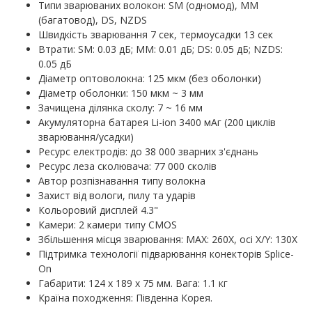
Типи зварюваних волокон: SM (одномод), MM
(багатовод), DS, NZDS
Швидкість зварювання 7 сек, термоусадки 13 сек
Втрати: SM: 0.03 дБ; MM: 0.01 дБ; DS: 0.05 дБ; NZDS:
0.05 дБ
Діаметр оптоволокна: 125 мкм (без оболонки)
Діаметр оболонки: 150 мкм ~ 3 мм
Зачищена ділянка сколу: 7 ~ 16 мм
Акумуляторна батарея Li-ion 3400 мАг (200 циклів
зварювання/усадки)
Ресурс електродів: до 38 000 зварних з'єднань
Ресурс леза сколювача: 77 000 сколів
Автор розпізнавання типу волокна
Захист від вологи, пилу та ударів
Кольоровий дисплей 4.3"
Камери: 2 камери типу CMOS
Збільшення місця зварювання: MAX: 260X, осі X/Y: 130X
Підтримка технології підварювання конекторів Splice-
On
Габарити: 124 х 189 х 75 мм. Вага: 1.1 кг
Країна походження: Південна Корея.