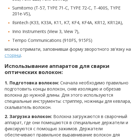
Sumitomo (T-57, TYPE 71-C, TYPE 72-C, T-400S, TYPE
201e-VS),
Ilsintech (K33, K33A, K11, K7, KF4, KF4A, KR12, KR12A),
Inno Instruments (View 3, View 7),
Tempo Communications (910FS, 915FS)
можна отримати, заповнивши форму зворотного зв'язку на
сторінці
.
Использывание аппаратов для сварки
оптических волокон:
1. Подготовка волокон:
Сначала необходимо правильно
подготовить концы волокон, сняв изоляцию и обрезав
волокна до нужной длины. Для этого используются
специальные инструменты: стриппер, ножницы для кевлара,
скалыватель волокон.
2. Загрузка волокон:
Волокна загружаются в сварочный
аппарат, где они помещаются в специальные держатели и
фиксируются с помощью зажимов. Держатели
обеспечивают правильное выравнивание волокон для